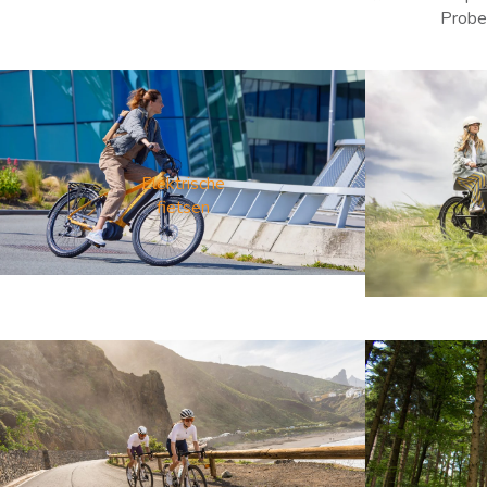
Probee
Elektrische
fietsen