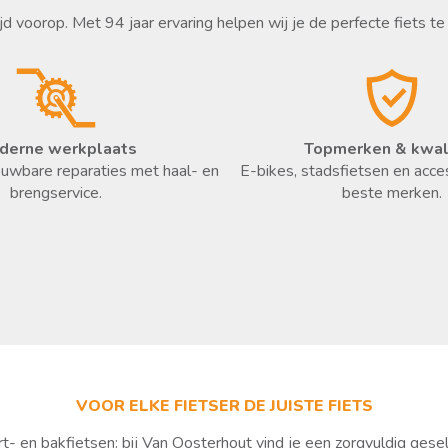
jd voorop. Met 94 jaar ervaring helpen wij je de perfecte fiets te 
derne werkplaats
Topmerken & kwali
ouwbare reparaties met haal- en
E-bikes, stadsfietsen en acce
brengservice.
beste merken.
VOOR ELKE FIETSER DE JUISTE FIETS
rt- en bakfietsen: bij Van Oosterhout vind je een zorgvuldig ges