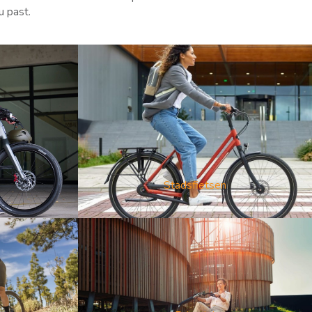
u past.
s
Stadsfietsen