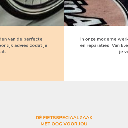
nden van de perfecte
In onze moderne werk
oonlijk advies zodat je
en reparaties. Van kl
at.
je v
DÉ FIETS​SPECIAALZAAK
MET OOG VOOR JOU