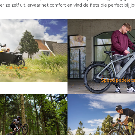
r ze zelf uit, ervaar het comfort en vind de fiets die perfect bij jo
Bakfietsen
Speed pedelec