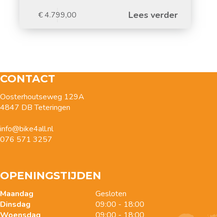
Lees verder
€
4.799,00
CONTACT
Oosterhoutseweg 129A
4847 DB Teteringen
info@bike4all.nl
076 571 3257
OPENINGSTIJDEN
Maandag
Gesloten
Dinsdag
09:00 - 18:00
Woensdag
09:00 - 18:00