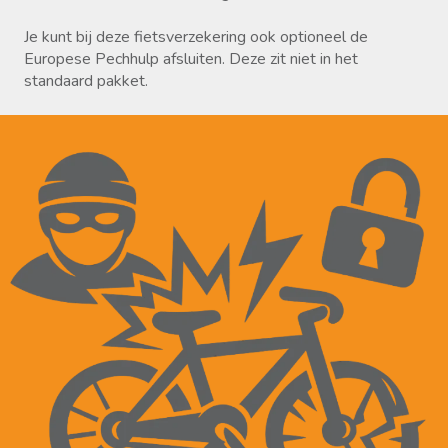
Je kunt bij deze fietsverzekering ook optioneel de
Europese Pechhulp afsluiten. Deze zit niet in het
standaard pakket.