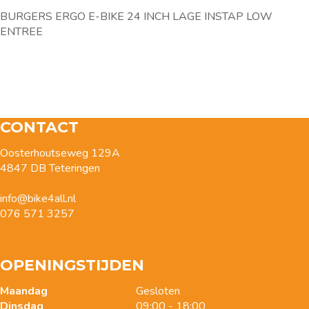
BURGERS ERGO E-BIKE 24 INCH LAGE INSTAP LOW
ENTREE
CONTACT
Oosterhoutseweg 129A
4847 DB Teteringen
info@bike4all.nl
076 571 3257
OPENINGSTIJDEN
Maandag
Gesloten
Dinsdag
09:00 - 18:00