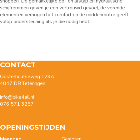
shoppen. De gemakkelijke op- en afstap en hydraulische
schijfremmen geven je een vertrouwd gevoel, de verende
elementen verhogen het comfort en de middenmotor geeft
volop ondersteuning als je die nodig hebt.
CONTACT
Oosterhoutseweg 129A
4847 DB Teteringen
info@bike4all.nl
076 571 3257
OPENINGSTIJDEN
Maandag
Gesloten