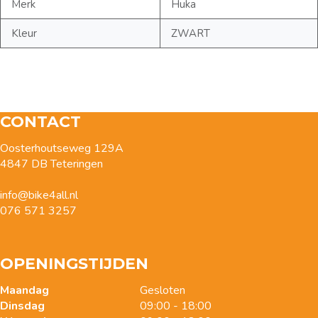
Merk
Huka
Kleur
ZWART
CONTACT
Oosterhoutseweg 129A
4847 DB Teteringen
info@bike4all.nl
076 571 3257
OPENINGSTIJDEN
Maandag
Gesloten
Dinsdag
09:00 - 18:00