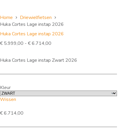
Home
Driewielfietsen
Huka Cortes Lage instap 2026
Huka Cortes Lage instap 2026
Prijsklasse:
€
5.999,00
-
€
6.714,00
€ 5.999,00
tot
Huka Cortes Lage instap Zwart 2026
€ 6.714,00
Kleur
Wissen
€
6.714,00