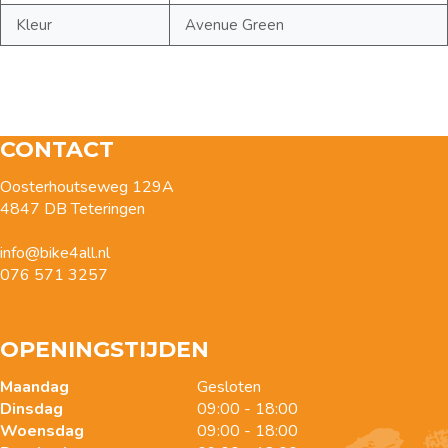
Kleur
Avenue Green
CONTACT
Oosterhoutseweg 129A
4847 DB Teteringen
info@bike4all.nl
076 571 3257
OPENINGSTIJDEN
Maandag
Gesloten
Dinsdag
09:00 - 18:00
Woensdag
09:00 - 18:00