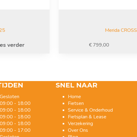
25
Merida CROS
es verder
€
799,00
TIJDEN
SNEL NAAR
Gesloten
Home
09:00 - 18:00
Fietsen
09:00 - 18:00
Service & Onderhoud
09:00 - 18:00
Fietsplan & Lease
09:00 - 18:00
Verzekering
09:00 - 17:00
Over Ons