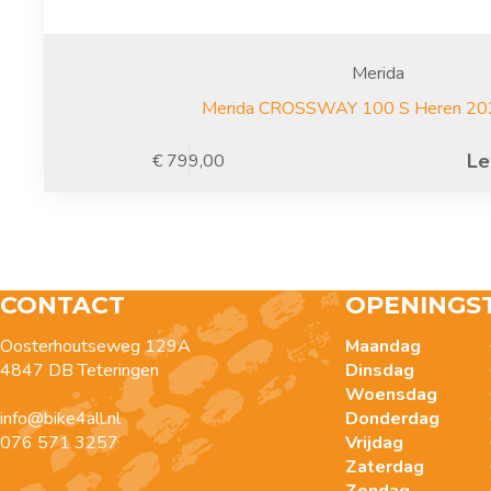
Merida
Merida CROSSWAY 100 S Heren 20
Le
€
799,00
CONTACT
OPENINGS
Oosterhoutseweg 129A
Maandag
4847 DB Teteringen
Dinsdag
Woensdag
info@bike4all.nl
Donderdag
076 571 3257
Vrijdag
Zaterdag