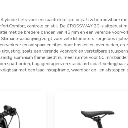
hybride fiets voor een aantrekkelijke prijs. Uw betrouwbare met
fort.Comfort, controle en stijl. De CROSSWAY 20 is uitgerust m
atie met de bredere banden van 45 mm en een verende voorvork
Shimano-aandrijving zorgt voor vele kilometers zorgeloos rijpl
-werkverkeer en ontspannen ritjes door bossen en over paden, en 
 uitrusting, zoals een verende voorvork en verstelbare stuurpen
ogwaardig aluminium frame biedt nu meer ruimte voor 50 mm bande
d om spatborden, bagagedragers en standaard (apart verkrijgbaa
rijgbaar met een laag instapframe, waardoor op- en afstappen e