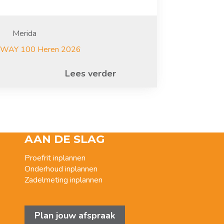
Merida
SWAY 100 Heren 2026
Lees verder
AAN DE SLAG
Proefrit inplannen
Onderhoud inplannen
Zadelmeting inplannen
Plan jouw afspraak