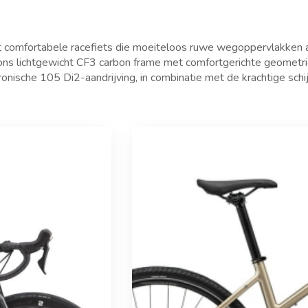
st comfortabele racefiets die moeiteloos ruwe wegoppervlakken a
 ons lichtgewicht CF3 carbon frame met comfortgerichte geometr
onische 105 Di2-aandrijving, in combinatie met de krachtige sch