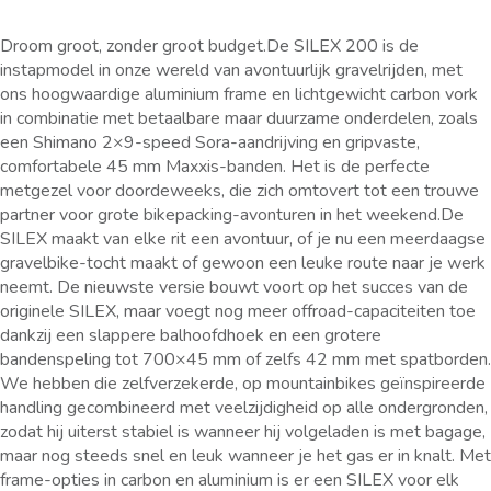
Droom groot, zonder groot budget.De SILEX 200 is de
instapmodel in onze wereld van avontuurlijk gravelrijden, met
ons hoogwaardige aluminium frame en lichtgewicht carbon vork
in combinatie met betaalbare maar duurzame onderdelen, zoals
een Shimano 2×9-speed Sora-aandrijving en gripvaste,
comfortabele 45 mm Maxxis-banden. Het is de perfecte
metgezel voor doordeweeks, die zich omtovert tot een trouwe
partner voor grote bikepacking-avonturen in het weekend.De
SILEX maakt van elke rit een avontuur, of je nu een meerdaagse
gravelbike-tocht maakt of gewoon een leuke route naar je werk
neemt. De nieuwste versie bouwt voort op het succes van de
originele SILEX, maar voegt nog meer offroad-capaciteiten toe
dankzij een slappere balhoofdhoek en een grotere
bandenspeling tot 700×45 mm of zelfs 42 mm met spatborden.
We hebben die zelfverzekerde, op mountainbikes geïnspireerde
handling gecombineerd met veelzijdigheid op alle ondergronden,
zodat hij uiterst stabiel is wanneer hij volgeladen is met bagage,
maar nog steeds snel en leuk wanneer je het gas er in knalt. Met
frame-opties in carbon en aluminium is er een SILEX voor elk