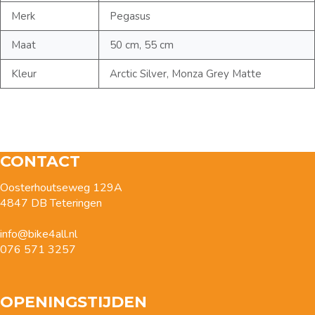
Merk
Pegasus
Maat
50 cm, 55 cm
Kleur
Arctic Silver, Monza Grey Matte
CONTACT
Oosterhoutseweg 129A
4847 DB Teteringen
info@bike4all.nl
076 571 3257
OPENINGSTIJDEN