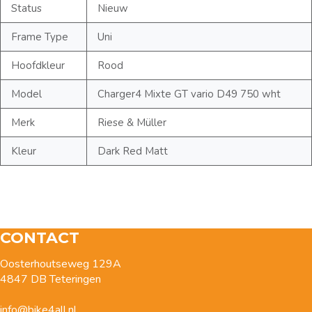
Status
Nieuw
Frame Type
Uni
Hoofdkleur
Rood
Model
Charger4 Mixte GT vario D49 750 wht
Merk
Riese & Müller
Kleur
Dark Red Matt
CONTACT
Oosterhoutseweg 129A
4847 DB Teteringen
info@bike4all.nl