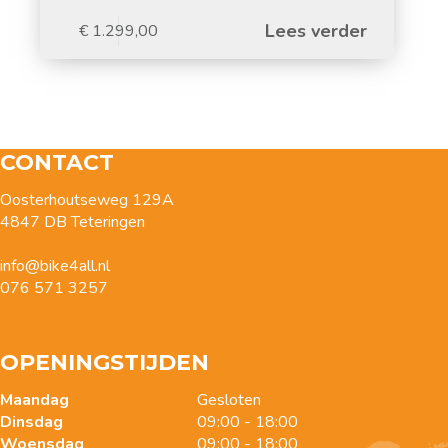
Lees verder
€
1.299,00
CONTACT
Oosterhoutseweg 129A
4847 DB Teteringen
info@bike4all.nl
076 571 3257
OPENINGSTIJDEN
Maandag
Gesloten
Dinsdag
09:00 - 18:00
Woensdag
09:00 - 18:00