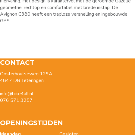
rijervaring. Het design is karaktervol met de geroemde Gazelle
geometrie: rechtop en comfortabel met brede instap. De
Avignon C380 heeft een traploze versnelling en ingebouwde
GPS.
CONTACT
Oosterhoutseweg 129A
4847 DB Teteringen
info@bike4all.nl
076 571 3257
OPENINGSTIJDEN
Maandag
Gesloten