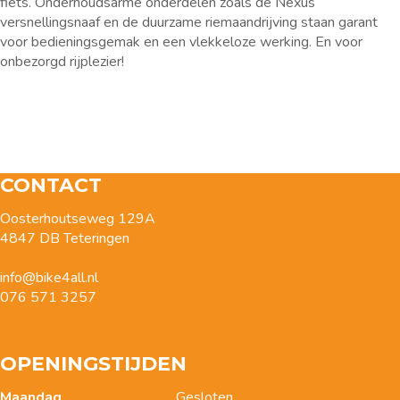
fiets. Onderhoudsarme onderdelen zoals de Nexus
versnellingsnaaf en de duurzame riemaandrijving staan garant
voor bedieningsgemak en een vlekkeloze werking. En voor
onbezorgd rijplezier!
CONTACT
Oosterhoutseweg 129A
4847 DB Teteringen
info@bike4all.nl
076 571 3257
OPENINGSTIJDEN
Maandag
Gesloten