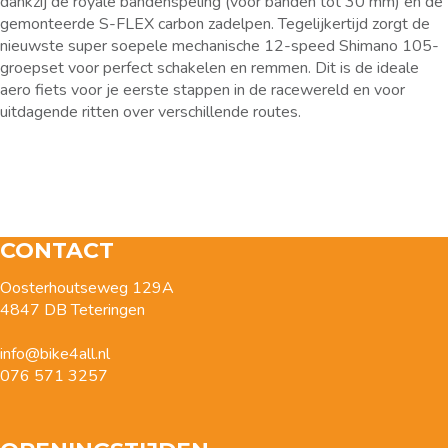
dankzij de royale bandenspeling (voor banden tot 30 mm) en de
gemonteerde S-FLEX carbon zadelpen. Tegelijkertijd zorgt de
nieuwste super soepele mechanische 12-speed Shimano 105-
groepset voor perfect schakelen en remmen. Dit is de ideale
aero fiets voor je eerste stappen in de racewereld en voor
uitdagende ritten over verschillende routes.
CONTACT
Oosterhoutseweg 129A
4847 DB Teteringen
info@bike4all.nl
076 571 3257