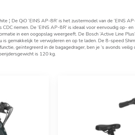
hite ¦ De QiO ‘EINS AP-8R’ is het zustermodel van de ‘EINS AP-
tes CDC riemen. De ‘EINS AP-8R’ is ideaal voor eenvoudig op- e
 informatie in een oogopslag weergeeft. De Bosch ‘Active Line Pl
 is gemakkelijk te verwijderen en op te laden. De 8-speed Shima
tfunctie, geïntegreerd in de bagagedrager, ben je ’s avonds vei
erijdersgewicht is 120 kg.